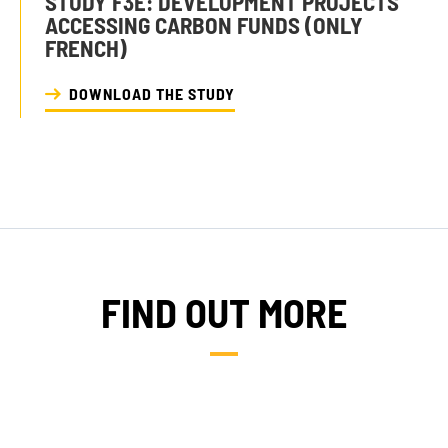
STUDY F3E: DEVELOPMENT PROJECTS
ACCESSING CARBON FUNDS (ONLY
FRENCH)
DOWNLOAD THE STUDY
FIND OUT MORE
NEWS
TAKE ACTION
Geres news
Citizens
Projects news
Private sector