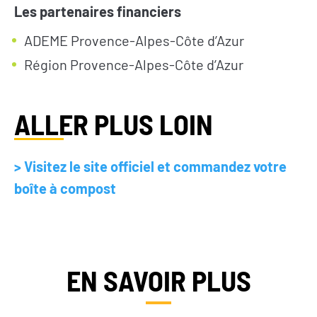
Les partenaires financiers
ADEME Provence-Alpes-Côte d’Azur
S’INFORMER
AGIR
Région Provence-Alpes-Côte d’Azur
L’actualité du
Citoyen·ne·s
ALLER PLUS LOIN
Geres
Entreprises
L’actualité des
Institutions et
projets
> Visitez le site officiel et commandez votre
collectivités
Guides et
boîte à compost
Fondations
études
Décryptages
EN SAVOIR PLUS