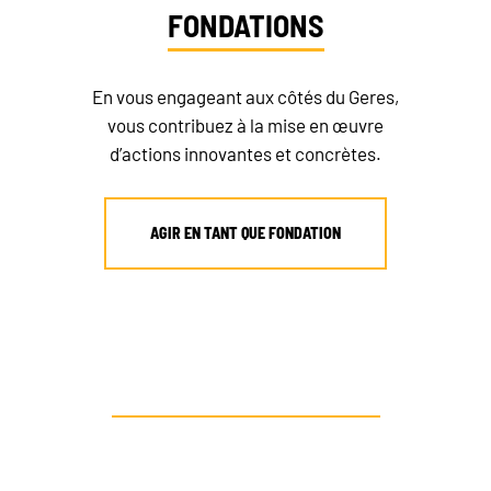
FONDATIONS
RECRUTEMENT
En vous engageant aux côtés du Geres,
NEWSLETTER
vous contribuez à la mise en œuvre
d’actions innovantes et concrètes.
FAIRE UN DON
AGIR EN TANT QUE FONDATION
AUTRE PROFIL ? CONTACTEZ-NOUS