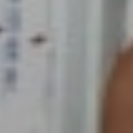
L’actualité du
Citoyen·ne·s
Geres
Entreprises
L’actualité des
Institutions et
projets
collectivités
Guides et
Fondations
études
Décryptages