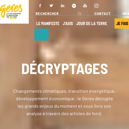
CONTACT
NE
LE MANIFESTE
J’AGIS
JOUR DE LA TERRE
JE FAIS
NOUS
NOS ACTIONS
DÉCOUVRIR
DÉCRYPTAGES
Pays
d’intervention
Qui sommes-
nous ?
Nos projets
Gouvernance
Changements climatiques, transition énergétique,
Nos
développement économique : le Geres décrypte
expertises
Transparence
les grands enjeux du moment et vous livre son
Offres de
Nos
analyse à travers des articles de fond.
services
partenaires
Nos réseaux