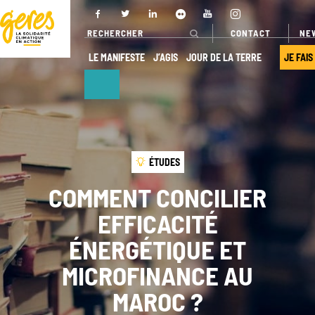
CONTACT
NE
LE MANIFESTE
J’AGIS
JOUR DE LA TERRE
JE FAIS
NOUS
NOS ACTIONS
DÉCOUVRIR
Pays
ÉTUDES
d’intervention
Qui sommes-
COMMENT CONCILIER
nous ?
Nos projets
EFFICACITÉ
Gouvernance
Nos
ÉNERGÉTIQUE ET
expertises
Transparence
MICROFINANCE AU
Offres de
Nos
services
partenaires
MAROC ?
Nos réseaux