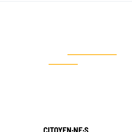
VOUS SOUHAITEZ AGIR EN
FAVEUR DE LA SOLIDARITÉ
CLIMATIQUE ET
SOUTENIR NOS
ACTIONS
?
Dites-nous qui vous êtes et
découvrez vos moyens d’action
CITOYEN·NE·S