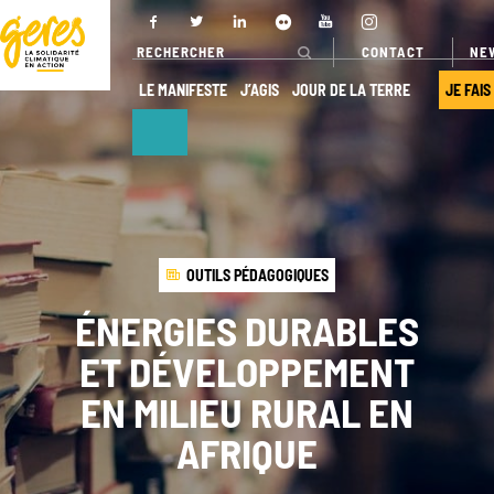
CONTACT
NE
LE MANIFESTE
J’AGIS
JOUR DE LA TERRE
JE FAIS
NOUS
NOS ACTIONS
DÉCOUVRIR
Pays
OUTILS PÉDAGOGIQUES
d’intervention
Qui sommes-
nous ?
ÉNERGIES DURABLES
Nos projets
Gouvernance
ET DÉVELOPPEMENT
Nos
expertises
Transparence
EN MILIEU RURAL EN
Offres de
Nos
AFRIQUE
services
partenaires
Nos réseaux