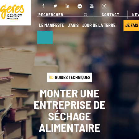
CONTACT
NE
LE MANIFESTE
J’AGIS
JOUR DE LA TERRE
JE FAIS
NOUS
NOS ACTIONS
DÉCOUVRIR
Pays
GUIDES TECHNIQUES
d’intervention
Qui sommes-
nous ?
MONTER UNE
Nos projets
Gouvernance
ENTREPRISE DE
Nos
expertises
Transparence
SÉCHAGE
Offres de
Nos
ALIMENTAIRE
services
partenaires
Nos réseaux