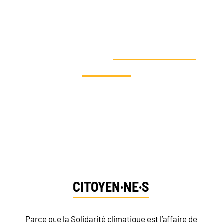
VOUS SOUHAITEZ AGIR EN FAVEUR
DE LA SOLIDARITÉ
CLIMATIQUE ET
SOUTENIR NOS
ACTIONS
?
Dites-nous qui vous êtes et découvrez vos
moyens d’action
CITOYEN·NE·S
Parce que la Solidarité climatique est l’affaire de