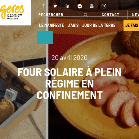
CONTACT
NE
LE MANIFESTE
J’AGIS
JOUR DE LA TERRE
JE FAIS
NOUS
NOS ACTIONS
DÉCOUVRIR
20 avril 2020
FOUR SOLAIRE À PLEIN
Pays
d’intervention
RÉGIME EN
Qui sommes-
nous ?
Nos projets
CONFINEMENT
Gouvernance
Nos
expertises
Transparence
Offres de
Nos
services
partenaires
Nos réseaux