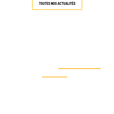
TOUTES NOS ACTUALITÉS
VOUS SOUHAITEZ AGIR EN FAVEUR
DE LA SOLIDARITÉ
CLIMATIQUE ET
SOUTENIR NOS
ACTIONS
?
Dites-nous qui vous êtes et découvrez vos
moyens d’action