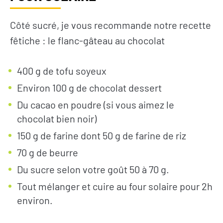
Côté sucré, je vous recommande notre recette
fêtiche : le flanc-gâteau au chocolat
400 g de tofu soyeux
S’INFORMER
AGIR
Environ 100 g de chocolat dessert
Du cacao en poudre (si vous aimez le
chocolat bien noir)
L’actualité du
Citoyen·ne·s
Geres
150 g de farine dont 50 g de farine de riz
Entreprises
L’actualité des
70 g de beurre
Institutions et
projets
collectivités
Du sucre selon votre goût 50 à 70 g.
Guides et
Fondations
Tout mélanger et cuire au four solaire pour 2h
études
environ.
Décryptages