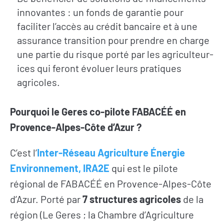
innovantes : un fonds de garantie pour
faciliter l’accès au crédit bancaire et à une
L’actualité du
Citoyen·ne·s
Geres
assurance transition pour prendre en charge
Entreprises
une partie du risque porté par les agriculteur-
L’actualité des
Institutions et
projets
ices qui feront évoluer leurs pratiques
collectivités
agricoles.
Guides et
Fondations
études
Pourquoi le Geres co-pilote FABACÉÉ en
Décryptages
Provence-Alpes-Côte d’Azur ?
C’est l’
Inter-Réseau Agriculture Énergie
Environnement, IRA2E
qui est le pilote
régional de FABACÉÉ en Provence-Alpes-Côte
d’Azur. Porté par
7 structures agricoles
de la
région (Le Geres ; la Chambre d’Agriculture