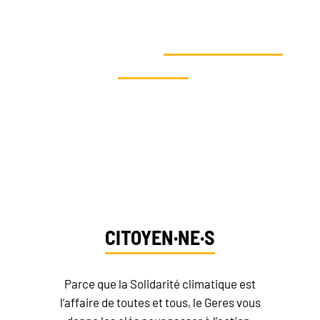
FAVEUR DE LA SOLIDARITÉ
CLIMATIQUE ET
SOUTENIR NOS
RECRUTEMENT
ACTIONS
?
NEWSLETTER
Dites-nous qui vous êtes et
découvrez vos moyens d’action
FAIRE UN DON
CITOYEN·NE·S
Parce que la Solidarité climatique est
l’affaire de toutes et tous, le Geres vous