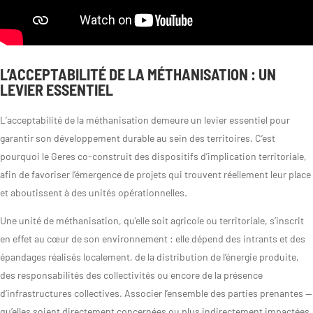
L’ACCEPTABILITÉ DE LA MÉTHANISATION : UN
LEVIER ESSENTIEL
L’acceptabilité de la méthanisation demeure un levier essentiel pour
garantir son développement durable au sein des territoires. C’est
pourquoi le Geres co-construit des dispositifs d’implication territoriale,
afin de favoriser l’émergence de projets qui trouvent réellement leur place
et aboutissent à des unités opérationnelles.
Une unité de méthanisation, qu’elle soit agricole ou territoriale, s’inscrit
en effet au cœur de son environnement : elle dépend des intrants et des
épandages réalisés localement, de la distribution de l’énergie produite,
des responsabilités des collectivités ou encore de la présence
d’infrastructures collectives. Associer l’ensemble des parties prenantes —
qu’elles soient directement concernées ou plus indirectement impactées