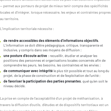
— permet aux porteurs de projet de mieux tenir compte des spécificités
locales et d’intégrer, lorsque nécessaire, les enjeux et contraintes propres
au territoire.
S’INFORMER
AGIR
L’implication territoriale nécessite :
de rendre accessibles des éléments d’informations objectifs
.
L’actualité du
Citoyen·ne·s
L’information se doit d’être pédagogique, critique, transparente et
Geres
inclusive, y compris dans ses moyens de diffusion ;
Entreprises
une posture d’écoute active
: recueillir, étudier et analyser les
L’actualité des
positions des personnes et organisations locales concernés afin de
Institutions et
projets
comprendre les peurs, les besoins, les contraintes et les envies ;
collectivités
de communiquer avec intégrité
le plus tôt possible et tout au long du
Guides et
Fondations
projet, de la phase de construction et de l’exploitation de l’unité ;
études
de favoriser la participation des parties prenantes
, quel qu’en soit le
niveau décidé.
Décryptages
La prise en compte de l’acceptabilité d’un projet de méthanisation, à
travers la diffusion d’outils, d’études et de dispositifs territotiaux est un