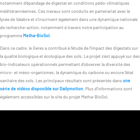
notamment d’épandage de digestat en conditions pédo-climatiques
méditérannéennes. Ces travaux sont conduits en partenariat avec le
lycée de Valabre et s’inscrivent également dans une dynamique nationale
de recherche-action, notamment à travers notre participation au
programme
Metha-BioSol.
Dans ce cadre, le Geres a contribué à l’étude de l’impact des digestats sur
la qualité biologique et écologique des sols. Le projet s’est appuyé sur des
bio-indicateurs opérationnels permettant d’observer la diversité des
micro- et méso-organismes, la dynamique du carbone ou encore l’état
sanitaire des sols. Les principaux résultats sont présentés dans
une
série de vidéos disponible sur Dailymotion
. Plus d’informations sont
également accessibles sur le site du projet Metha-BioSol.