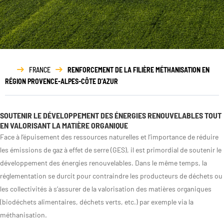
Rapport
d’activité
FRANCE
RENFORCEMENT DE LA FILIÈRE MÉTHANISATION EN
RÉGION PROVENCE-ALPES-CÔTE D’AZUR
SOUTENIR LE DÉVELOPPEMENT DES ÉNERGIES RENOUVELABLES TOUT
EN VALORISANT LA MATIÈRE ORGANIQUE
Face à l’épuisement des ressources naturelles et l’importance de réduire
les émissions de gaz à effet de serre (GES), il est primordial de soutenir le
développement des énergies renouvelables. Dans le même temps, la
réglementation se durcit pour contraindre les producteurs de déchets ou
les collectivités à s’assurer de la valorisation des matières organiques
(biodéchets alimentaires, déchets verts, etc.) par exemple via la
méthanisation.