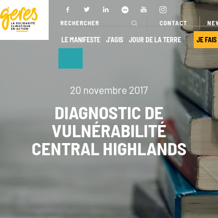
CONTACT
NE
LE MANIFESTE
J’AGIS
JOUR DE LA TERRE
JE FAIS
NOUS
NOS ACTIONS
DÉCOUVRIR
20 novembre 2017
DIAGNOSTIC DE
Pays
d’intervention
VULNÉRABILITÉ
Qui sommes-
nous ?
Nos projets
CENTRAL HIGHLANDS
Gouvernance
Nos
expertises
Transparence
Offres de
Nos
services
partenaires
Nos réseaux