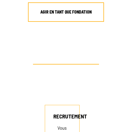
AGIR EN TANT QUE FONDATION
AUTRE PROFIL ? CONTACTEZ-NOUS
RECRUTEMENT
NEWSLETTER
FAIRE UN DON
RECRUTEMENT
Vous