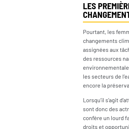
LES PREMIÈR
CHANGEMENT
Pourtant, les femm
changements clima
assignées aux tâc
des ressources nat
RECRUTEMENT
environnementale. 
les secteurs de l’e
encore la préserva
Lorsqu’il s’agit d
sont donc des actr
confère un lourd f
droits et opportuni