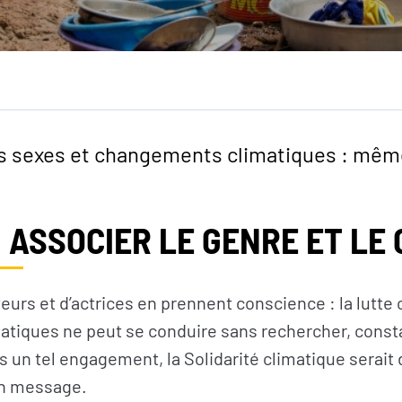
OS ACTIONS
S’INFORMER
Pays d’intervention
L’actualité du Geres
Nos projets
L’actualité des projets
Nos expertises
Guides et études
es sexes et changements climatiques : mêm
Offres de services
Décryptages
 ASSOCIER LE GENRE ET LE 
eurs et d’actrices en prennent conscience : la lutte 
tiques ne peut se conduire sans rechercher, const
ns un tel engagement, la Solidarité climatique serai
n message.