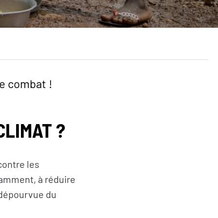
AGIR
Citoyen·ne·s
Entreprises
Institutions et
e combat !
collectivités
Fondations
CLIMAT ?
contre les
amment, à réduire
t dépourvue du