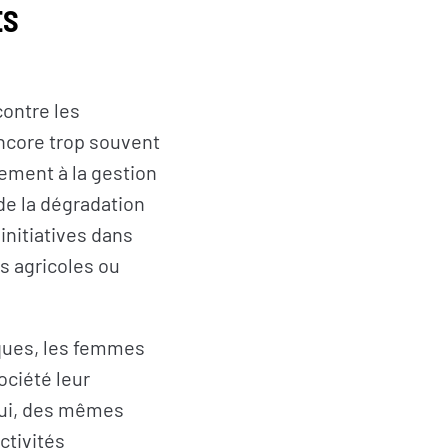
ES
contre les
ncore trop souvent
ement à la gestion
de la dégradation
FAIRE UN DON
initiatives dans
es agricoles ou
iques, les femmes
ociété leur
’hui, des mêmes
ctivités