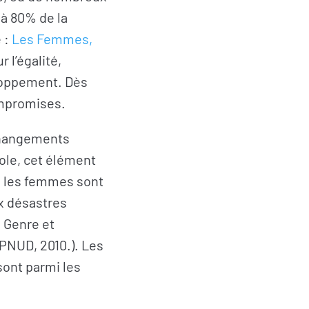
 à 80% de la
 :
Les Femmes,
 l’égalité,
loppement. Dès
compromises.
changements
cole, cet élément
où les femmes sont
x désastres
: Genre et
 PNUD, 2010.). Les
sont parmi les