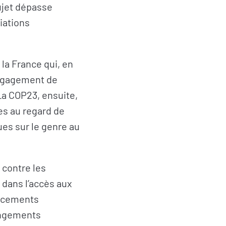
sujet dépasse
iations
 la France qui, en
’engagement de
a COP23, ensuite,
es au regard de
ues sur le genre au
 contre les
 dans l’accès aux
ancements
angements