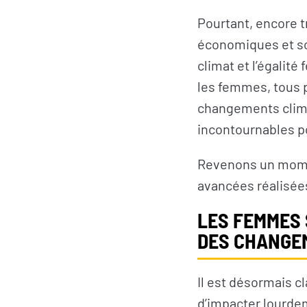
Pourtant, encore 
économiques et soci
climat et l’égali
les femmes, tous 
changements climat
incontournables po
Revenons un momen
avancées réalisées
LES FEMMES
DES CHANGE
Il est désormais 
d’impacter lourdem