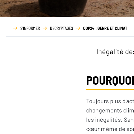
NOUS DÉCOUVRIR
N
Qui sommes-nous ?
S'INFORMER
DÉCRYPTAGES
COP24 : GENRE ET CLIMAT
Gouvernance
Transparence
Inégalité d
Nos partenaires
Nos réseaux
POURQUOI
Rapport d’activité
Toujours plus d’act
changements clima
les inégalités. Sa
cœur même de so