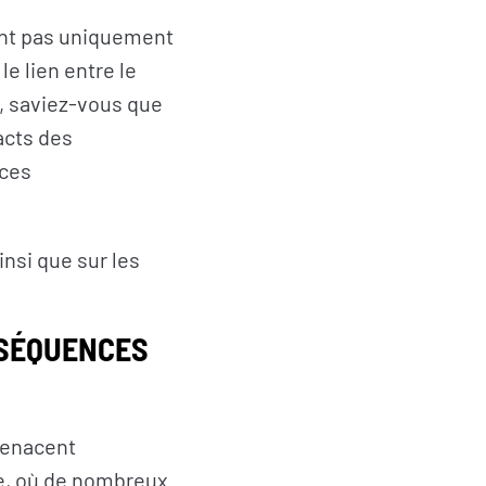
ont pas uniquement
le lien entre le
, saviez-vous que
acts des
ices
nsi que sur les
NSÉQUENCES
menacent
ue, où de nombreux