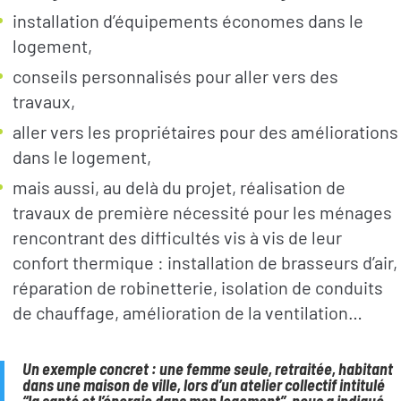
installation d’équipements économes dans le
logement,
conseils personnalisés pour aller vers des
travaux,
aller vers les propriétaires pour des améliorations
dans le logement,
mais aussi, au delà du projet, réalisation de
travaux de première nécessité pour les ménages
rencontrant des difficultés vis à vis de leur
RECRUTEMENT
confort thermique : installation de brasseurs d’air,
réparation de robinetterie, isolation de conduits
de chauffage, amélioration de la ventilation…
NEWSLETTER
Un exemple concret : une femme seule, retraitée, habitant
dans une maison de ville, lors d’un atelier collectif intitulé
FAIRE UN DON
“la santé et l’énergie dans mon logement”, nous a indiqué