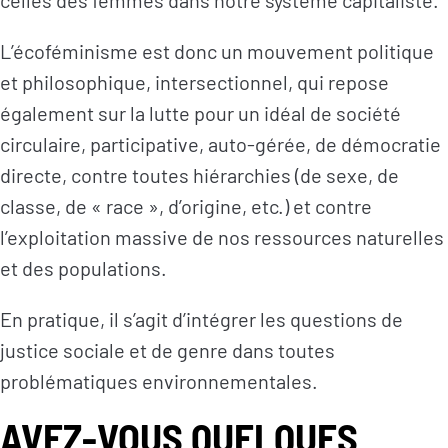
celles des femmes dans notre système capitaliste.
L’écoféminisme est donc un mouvement politique
L’actualité du
Citoyen·ne·s
Geres
et philosophique, intersectionnel, qui repose
Entreprises
L’actualité des
également sur la lutte pour un idéal de société
Institutions et
projets
circulaire, participative, auto-gérée, de démocratie
collectivités
Guides et
directe, contre toutes hiérarchies (de sexe, de
Fondations
études
classe, de « race », d’origine, etc.) et contre
Décryptages
l’exploitation massive de nos ressources naturelles
et des populations.
En pratique, il s’agit d’intégrer les questions de
justice sociale et de genre dans toutes
problématiques environnementales.
AVEZ-VOUS QUELQUES