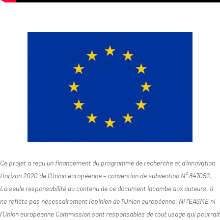
Ce projet a reçu un financement du programme de recherche et d’innovation
Horizon 2020 de l’Union européenne – convention de subvention N° 847052.
La seule responsabilité du contenu de ce document incombe aux auteurs. Il
ne reflète pas nécessairement l’opinion de l’Union européenne. Ni l’EASME ni
l’Union européenne Commission sont responsables de tout usage qui pourrait