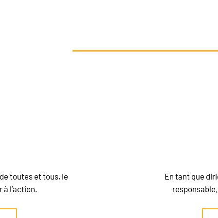
AITEZ AGIR EN FAVEUR DE LA 
ATIQUE ET
SOUTENIR NOS ACT
es-nous qui vous êtes et découvrez vos moyens d’ac
de toutes et tous, le
En tant que dir
à l’action.
responsable, 