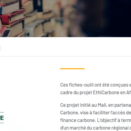
OS ACTIONS
S’INFORMER
Pays d’intervention
L’actualité du Geres
Nos projets
L’actualité des projets
E
Nos expertises
Guides et études
Offres de services
Décryptages
Ces fiches-outil ont été conçues e
cadre du projet EthiCarbone en Af
Ce projet initié au Mali, en parte
Carbone, vise à faciliter l’accès d
finance carbone. L’objectif à term
d’un marché du carbone régional qu