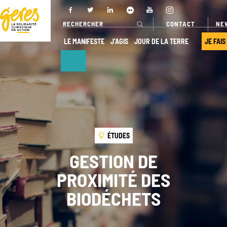
CONTACT
NE
LE MANIFESTE
J’AGIS
JOUR DE LA TERRE
JE FAIS
NOUS
NOS ACTIONS
DÉCOUVRIR
Pays
d’intervention
Qui sommes-
ÉTUDES
nous ?
Nos projets
GESTION DE
Gouvernance
Nos
PROXIMITÉ DES
expertises
Transparence
BIODÉCHETS
Offres de
Nos
services
partenaires
Nos réseaux