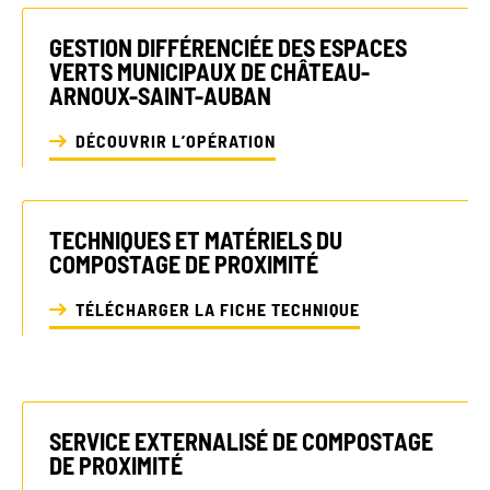
GESTION DIFFÉRENCIÉE DES ESPACES
VERTS MUNICIPAUX DE CHÂTEAU-
ARNOUX-SAINT-AUBAN
DÉCOUVRIR L’OPÉRATION
S’INFORMER
AGIR
TECHNIQUES ET MATÉRIELS DU
COMPOSTAGE DE PROXIMITÉ
TÉLÉCHARGER LA FICHE TECHNIQUE
L’actualité du
Citoyen·ne·s
Geres
Entreprises
L’actualité des
Institutions et
projets
collectivités
SERVICE EXTERNALISÉ DE COMPOSTAGE
Guides et
DE PROXIMITÉ
Fondations
études