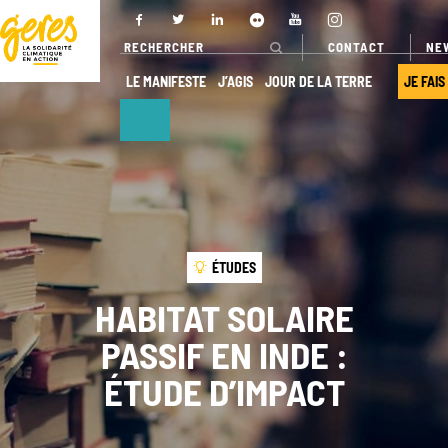
CONTACT
NE
LE MANIFESTE
J’AGIS
JOUR DE LA TERRE
JE FAIS
NOUS
NOS ACTIONS
DÉCOUVRIR
Pays
d’intervention
Qui sommes-
ÉTUDES
nous ?
Nos projets
HABITAT SOLAIRE
Gouvernance
Nos
PASSIF EN INDE :
expertises
Transparence
ÉTUDE D’IMPACT
Offres de
Nos
services
partenaires
Nos réseaux