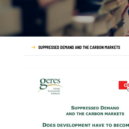
NOUS DÉCOUVRIR
N
Qui sommes-nous ?
Gouvernance
SUPPRESSED DEMAND AND THE CARBON MARKETS
Transparence
Nos partenaires
Nos réseaux
Rapport d’activité