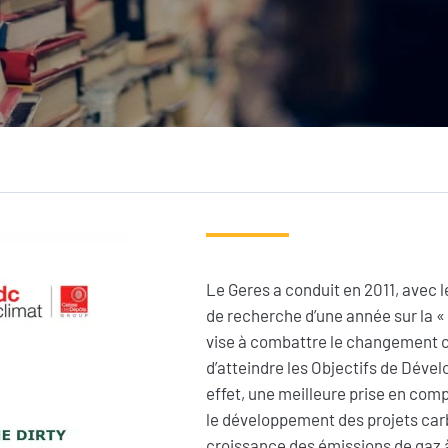
OS ACTIONS
S’INFORMER
Pays d’intervention
L’actualité du Geres
Nos projets
L’actualité des projets
Nos expertises
Guides et études
Offres de services
Décryptages
Le Geres a conduit en 2011, avec l
de recherche d’une année sur la 
vise à combattre le changement c
d’atteindre les Objectifs de Dével
effet, une meilleure prise en com
le développement des projets carb
croissance des émissions de gaz à 