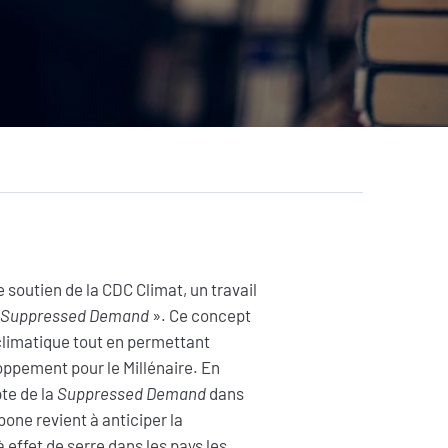
AGIR
Citoyen·ne·s
Entreprises
Institutions et
collectivités
Fondations
e soutien de la CDC Climat, un travail
«
Suppressed Demand
». Ce concept
limatique tout en permettant
oppement pour le Millénaire. En
pte de la
Suppressed Demand
dans
one revient à anticiper la
effet de serre dans les pays les