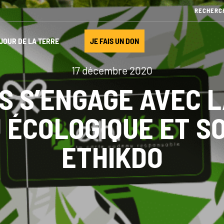
JOUR DE LA TERRE
JE FAIS UN DON
17 décembre 2020
S S’ENGAGE AVEC 
 ÉCOLOGIQUE ET SO
ETHIKDO