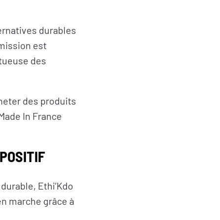
ernatives durables
 mission est
ctueuse des
cheter des produits
 Made In France
POSITIF
 durable, Ethi’Kdo
 en marche grâce à