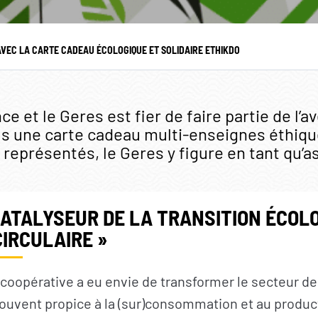
OS ACTIONS
S’INFORMER
AVEC LA CARTE CADEAU ÉCOLOGIQUE ET SOLIDAIRE ETHIKDO
Pays d’intervention
L’actualité du Geres
Nos projets
L’actualité des projets
e et le Geres est fier de faire partie de l’
Nos expertises
Guides et études
e.s une carte cadeau multi-enseignes éthique
Offres de services
Décryptages
 représentés, le Geres y figure en tant qu’a
ATALYSEUR DE LA TRANSITION ÉCOLO
CIRCULAIRE »
 coopérative a eu envie de transformer le secteur de
ouvent propice à la (sur)consommation et au produc