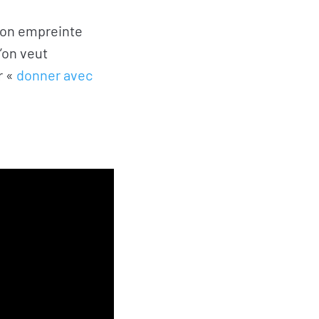
 son empreinte
l’on veut
r «
donner avec