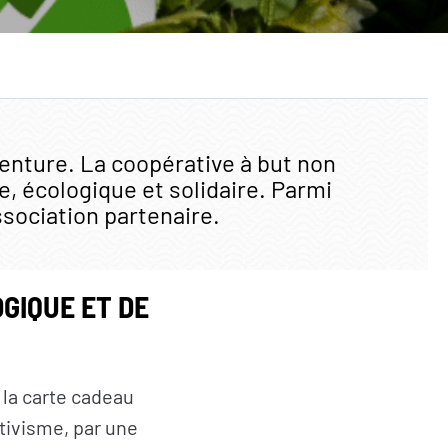
AGIR
Citoyen·ne·s
Entreprises
aventure. La coopérative à but non
Institutions et
, écologique et solidaire. Parmi
collectivités
ssociation partenaire.
Fondations
GIQUE ET DE
 la carte cadeau
tivisme, par une