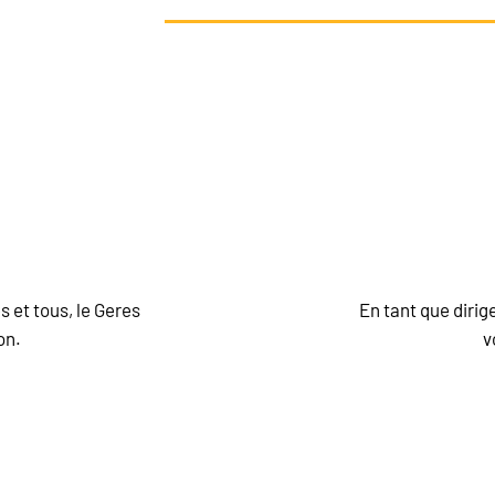
es-nous qui vous êtes et découvrez vos moyens d’ac
s et tous, le Geres
En tant que dirig
on.
v