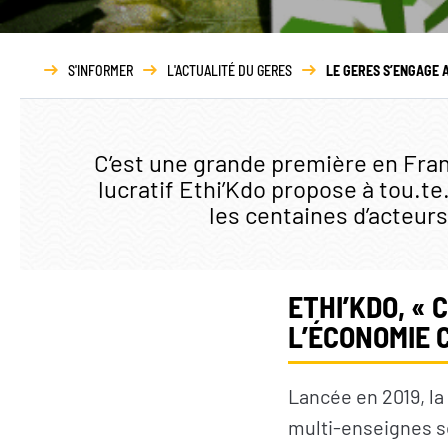
NOUS DÉCOUVRIR
N
S'INFORMER
L'ACTUALITÉ DU GERES
LE GERES S’ENGAGE 
Qui sommes-nous ?
Gouvernance
C’est une grande première en Franc
Transparence
lucratif Ethi’Kdo propose à tou.t
Nos partenaires
les centaines d’acteurs
Nos réseaux
Rapport d’activité
ETHI’KDO,
« C
L’ÉCONOMIE 
Lancée en 2019, la
multi-enseignes s