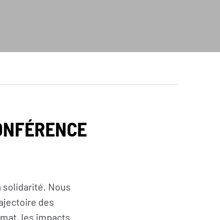
ONFÉRENCE
a solidarité. Nous
ajectoire des
imat, les impacts