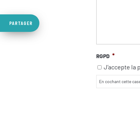
PARTAGER
RGPD
*
J’accepte la p
En cochant cette case,
C
A
P
T
C
H