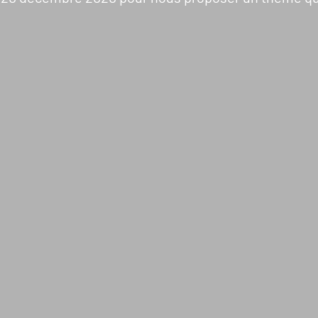
Pays d’intervention
L’actualité du Geres
Nos projets
L’actualité des projets
Nos expertises
Guides et études
Offres de services
Décryptages