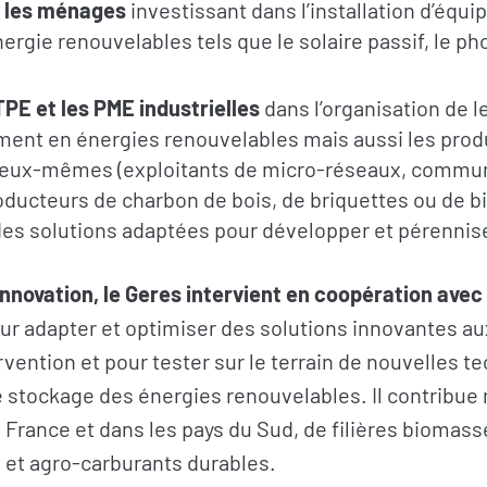
 les ménages
investissant dans l’installation d’équ
nergie renouvelables tels que
le solaire passif, le ph
 TPE et les PME industrielles
dans l’organisation de l
ent en énergies renouvelables mais aussi les prod
 eux-mêmes (exploitants de micro-réseaux, commu
oducteurs de charbon de bois, de briquettes ou de b
des solutions adaptées pour développer et pérenniser
nnovation, le Geres intervient en coopération avec
ur
adapter et optimiser des solutions innovantes au
rvention et
pour tester sur le terrain de nouvelles t
e stockage des énergies renouvelables. Il contribu
n France et dans les pays du Sud, de filières biomas
 et agro-carburants durables
.