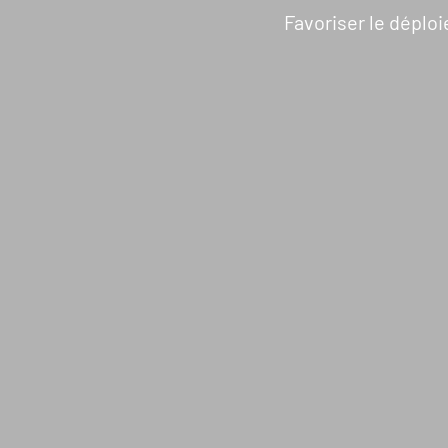
NOUS DÉCOUVRIR
N
Favoriser le déplo
Qui sommes-nous ?
Gouvernance
Transparence
Nos partenaires
Nos réseaux
Rapport d’activité