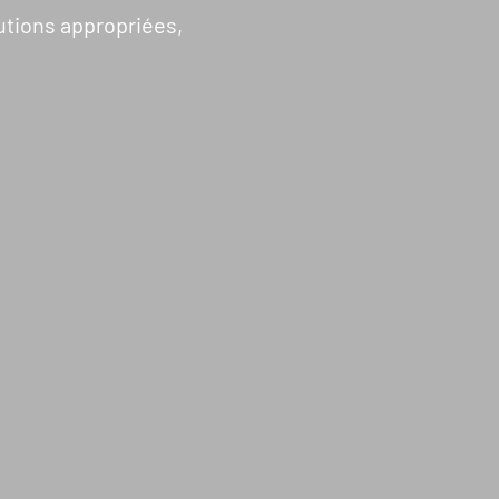
AGIR
utions appropriées,
Citoyen·ne·s
Entreprises
Institutions et
collectivités
Fondations