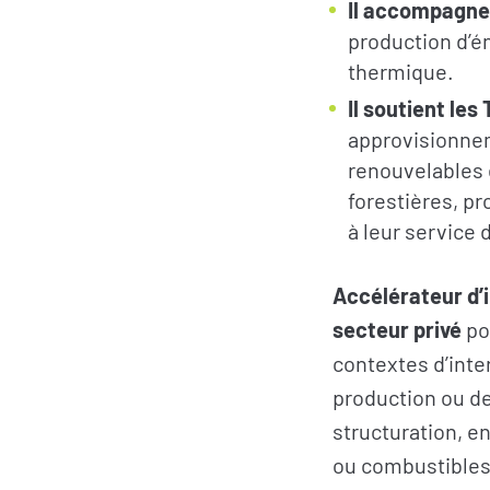
Il accompagne
production d’é
thermique.
Il soutient les
approvisionnem
renouvelables
forestières, pr
à leur service 
Accélérateur d’i
secteur privé
po
contextes d’inte
production ou d
structuration, e
ou combustibles