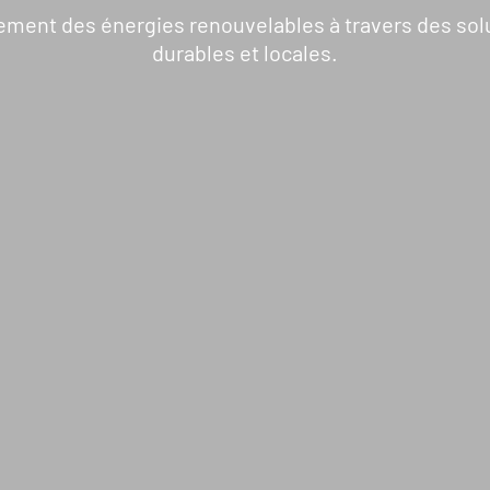
OS ACTIONS
S’INFORMER
iement des énergies renouvelables à travers des sol
durables et locales.
Pays d’intervention
L’actualité du Geres
Nos projets
L’actualité des projets
Nos expertises
Guides et études
Offres de services
Décryptages