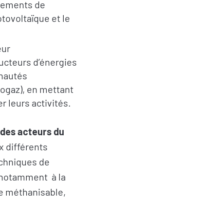
ipements de
otovoltaïque et le
eur
ucteurs d’énergies
nautés
iogaz)
,
en mettant
 leurs activités.
 des acteurs du
x différents
echniques de
e notamment
à la
se méthanisable,