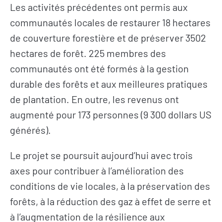
Les activités précédentes ont permis aux
communautés locales de restaurer 18 hectares
de couverture forestière et de préserver 3502
hectares de forêt. 225 membres des
communautés ont été formés à la gestion
durable des forêts et aux meilleures pratiques
S’INFORMER
AGIR
de plantation. En outre, les revenus ont
augmenté pour 173 personnes (9 300 dollars US
générés).
L’actualité du
Citoyen·ne·s
Geres
Entreprises
Le projet se poursuit aujourd’hui avec trois
L’actualité des
Institutions et
axes pour contribuer à l’amélioration des
projets
collectivités
conditions de vie locales, à la préservation des
Guides et
Fondations
forêts, à la réduction des gaz à effet de serre et
études
à l’augmentation de la résilience aux
Décryptages