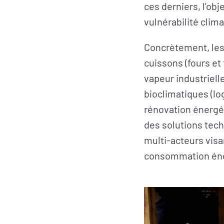
ces derniers, l’obj
vulnérabilité clim
Concrètement, les
cuissons (fours et
vapeur industriell
bioclimatiques (lo
rénovation énergét
des solutions tech
multi-acteurs vis
consommation éne