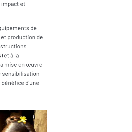
r impact et
équipements de
 et production de
structions
 et à la
 la mise en œuvre
 sensibilisation
 bénéfice d’une