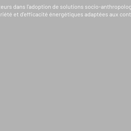
OS ACTIONS
S’INFORMER
urs dans l’adoption de solutions socio-anthropolo
été et d’efficacité énergétiques adaptées aux cont
Pays d’intervention
L’actualité du Geres
Nos projets
L’actualité des projets
Nos expertises
Guides et études
Offres de services
Décryptages