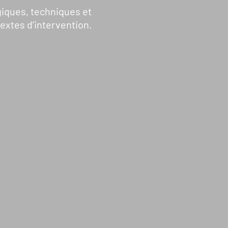
AGIR
giques, techniques et
extes d’intervention.
Citoyen·ne·s
Entreprises
Institutions et
collectivités
Fondations