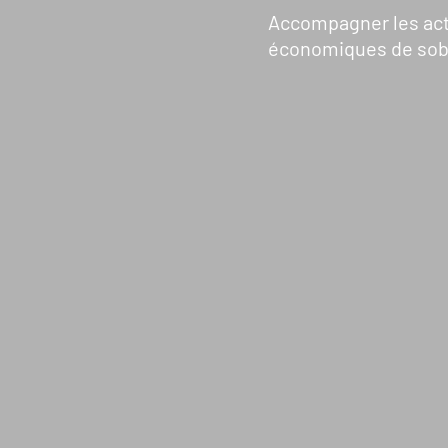
NOUS DÉCOUVRIR
N
Accompagner les acte
économiques de sobri
Qui sommes-nous ?
Gouvernance
Transparence
Nos partenaires
Nos réseaux
Rapport d’activité