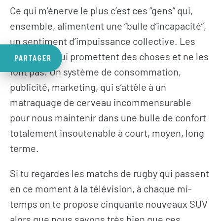
Ce qui m’énerve le plus c’est ces “gens” qui,
ensemble, alimentent une “bulle d’incapacité”,
un sentiment d’impuissance collective. Les
politiques qui promettent des choses et ne les
PARTAGER
font pas. Un système de consommation,
publicité, marketing, qui s’attèle à un
matraquage de cerveau incommensurable
pour nous maintenir dans une bulle de confort
totalement insoutenable à court, moyen, long
terme.
Si tu regardes les matchs de rugby qui passent
en ce moment à la télévision, à chaque mi-
temps on te propose cinquante nouveaux SUV
alors que nous savons très bien que ces