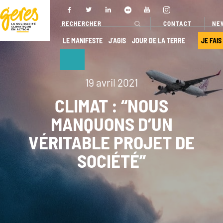
CONTACT
NE
LE MANIFESTE
J’AGIS
JOUR DE LA TERRE
JE FAIS
NOUS
NOS ACTIONS
19 avril 2021
DÉCOUVRIR
CLIMAT : “NOUS
Pays
MANQUONS D’UN
d’intervention
Qui sommes-
VÉRITABLE PROJET DE
nous ?
Nos projets
SOCIÉTÉ”
Gouvernance
Nos
expertises
Transparence
Offres de
Nos
services
partenaires
Nos réseaux