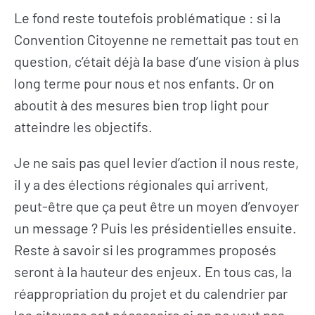
Le fond reste toutefois problématique : si la
L’actualité du
Citoyen·ne·s
Convention Citoyenne ne remettait pas tout en
Geres
question, c’était déjà la base d’une vision à plus
Entreprises
L’actualité des
long terme pour nous et nos enfants. Or on
Institutions et
projets
collectivités
aboutit à des mesures bien trop light pour
Guides et
atteindre les objectifs.
Fondations
études
Décryptages
Je ne sais pas quel levier d’action il nous reste,
il y a des élections régionales qui arrivent,
peut-être que ça peut être un moyen d’envoyer
un message ? Puis les présidentielles ensuite.
Reste à savoir si les programmes proposés
seront à la hauteur des enjeux. En tous cas, la
réappropriation du projet et du calendrier par