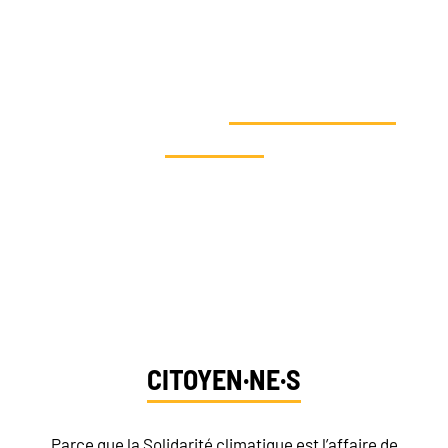
VOUS SOUHAITEZ AGIR EN FAVEUR
DE LA SOLIDARITÉ
CLIMATIQUE ET
SOUTENIR NOS
ACTIONS
?
Dites-nous qui vous êtes et découvrez vos
moyens d’action
CITOYEN·NE·S
Parce que la Solidarité climatique est l’affaire de