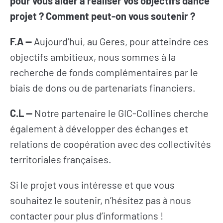
pour vous aider à réaliser vos objectifs dance
projet ? Comment peut-on vous soutenir ?
F.A
—
Aujourd’hui, au Geres, pour atteindre ces
objectifs ambitieux, nous sommes à la
recherche de fonds complémentaires par le
biais de dons ou de partenariats financiers.
C.L
—
Notre partenaire le GIC-Collines cherche
également à développer des échanges et
RECRUTEMENT
relations de coopération avec des collectivités
territoriales françaises.
NEWSLETTER
Si le projet vous intéresse et que vous
souhaitez le soutenir, n’hésitez pas à nous
contacter pour plus d’informations !
FAIRE UN DON