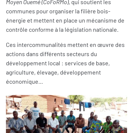
Moyen Ouemé (CoFoRMo)
, qui soutient les
communes pour organiser la filière bois-
L’actualité du
Citoyen·ne·s
énergie et mettent en place un mécanisme de
Geres
Entreprises
contrôle conforme à la législation nationale.
L’actualité des
Institutions et
projets
collectivités
Ces intercommunalités mettent en œuvre des
Guides et
actions dans différents secteurs du
Fondations
études
développement local : services de base,
Décryptages
agriculture, élevage, développement
économique…