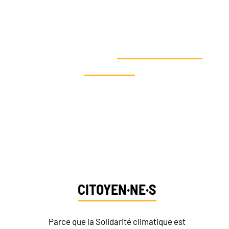
VOUS SOUHAITEZ AGIR EN
FAVEUR DE LA SOLIDARITÉ
CLIMATIQUE ET
SOUTENIR NOS
ACTIONS
?
Dites-nous qui vous êtes et
découvrez vos moyens d’action
CITOYEN·NE·S
Parce que la Solidarité climatique est