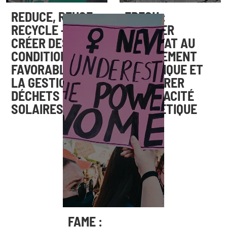
REDUCE, REUSE,
FRESH :
RECYCLE –
ADAPTER
CRÉER DES
L’HABITAT AU
CONDITIONS
CHANGEMENT
FAVORABLES À
CLIMATIQUE ET
LA GESTION DES
AMÉLIORER
DÉCHETS
L’EFFICACITÉ
SOLAIRES
ÉNERGÉTIQUE
FAME :