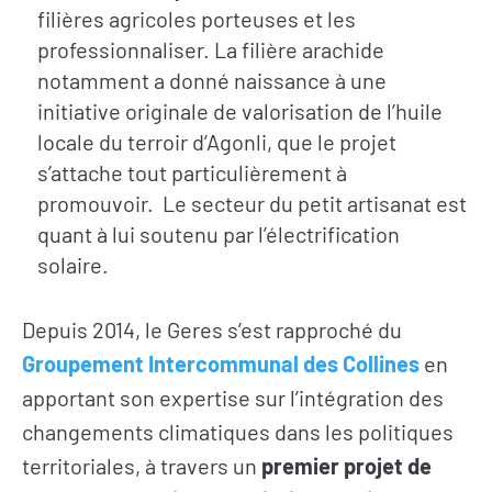
filières agricoles porteuses et les
professionnaliser. La filière arachide
L’actualité du
Citoyen·ne·s
notamment a donné naissance à une
Geres
Entreprises
initiative originale de valorisation de l’huile
L’actualité des
Institutions et
locale du terroir d’Agonli, que le projet
projets
collectivités
s’attache tout particulièrement à
Guides et
Fondations
promouvoir. Le secteur du petit artisanat est
études
quant à lui soutenu par l’électrification
Décryptages
solaire.
Depuis 2014, le Geres s’est rapproché du
Groupement Intercommunal des Collines
en
apportant son expertise sur l’intégration des
changements climatiques dans les politiques
territoriales, à travers un
premier projet de