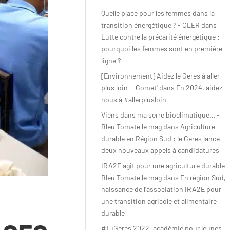
AGIR
Quelle place pour les femmes dans la
transition énergétique ? - CLER
dans
Lutte contre la précarité énergétique :
Citoyen·ne·s
pourquoi les femmes sont en première
ligne ?
Entreprises
[Environnement] Aidez le Geres à aller
Institutions et
plus loin - Gomet'
dans
En 2024, aidez-
collectivités
nous à #allerplusloin
Viens dans ma serre bioclimatique… -
Fondations
Bleu Tomate le mag
dans
Agriculture
durable en Région Sud : le Geres lance
deux nouveaux appels à candidatures
IRA2E agit pour une agriculture durable -
Bleu Tomate le mag
dans
En région Sud,
naissance de l’association IRA2E pour
une transition agricole et alimentaire
durable
#TuGères 2022, académie pour jeunes