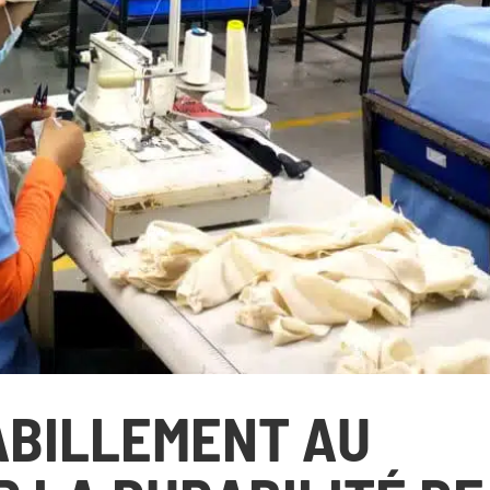
OS ACTIONS
S’INFORMER
Pays d’intervention
L’actualité du Geres
Nos projets
L’actualité des projets
Nos expertises
Guides et études
Offres de services
Décryptages
ABILLEMENT AU