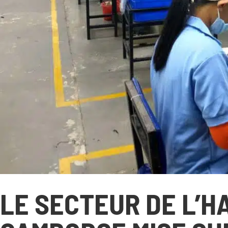
NOUS DÉCOUVRIR
N
Qui sommes-nous ?
Gouvernance
Transparence
Nos partenaires
Nos réseaux
Rapport d’activité
LE SECTEUR DE L’H