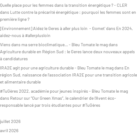
Quelle place pour les femmes dans la transition énergétique ? - CLER
dans
Lutte contre la précarité énergétique : pourquoi les femmes sont en
première ligne ?
[Environnement] Aidez le Geres à aller plus loin - Gomet'
dans
En 2024,
aidez-nous à #allerplusloin
Viens dans ma serre bioclimatique… - Bleu Tomate le mag
dans
Agriculture durable en Région Sud : le Geres lance deux nouveaux appels
à candidatures
S’INFORMER
AGIR
IRA2E agit pour une agriculture durable - Bleu Tomate le mag
dans
En
région Sud, naissance de l’association IRA2E pour une transition agricole
et alimentaire durable
#TuGères 2022, académie pour jeunes inspirés - Bleu Tomate le mag
L’actualité du
Citoyen·ne·s
dans
Retour sur “Our Green Xmas”, le calendrier de l’Avent éco-
Geres
Entreprises
responsable lancé par trois étudiantes pour #TuGères
L’actualité des
Institutions et
projets
collectivités
juillet 2026
Guides et
avril 2026
Fondations
études