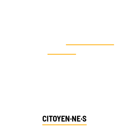
VOUS SOUHAITEZ AGIR EN FAVEUR
DE LA SOLIDARITÉ
CLIMATIQUE ET
SOUTENIR NOS
ACTIONS
?
Dites-nous qui vous êtes et découvrez vos
moyens d’action
CITOYEN·NE·S