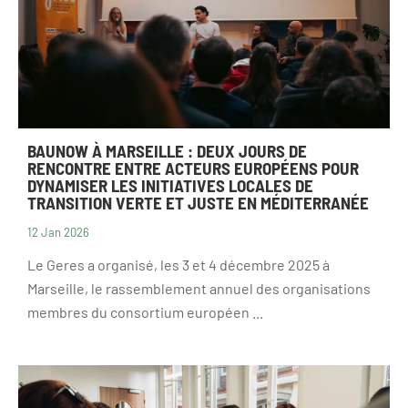
BAUNOW À MARSEILLE : DEUX JOURS DE
RENCONTRE ENTRE ACTEURS EUROPÉENS POUR
DYNAMISER LES INITIATIVES LOCALES DE
TRANSITION VERTE ET JUSTE EN MÉDITERRANÉE
12 Jan 2026
RECRUTEMENT
Le Geres a organisé, les 3 et 4 décembre 2025 à
Marseille, le rassemblement annuel des organisations
membres du consortium européen ...
NEWSLETTER
FAIRE UN DON