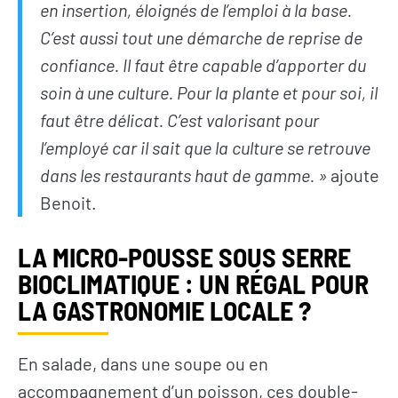
en insertion, éloignés de l’emploi à la base.
C’est aussi tout une démarche de reprise de
L’actualité du
Citoyen·ne·s
confiance. Il faut être capable d’apporter du
Geres
Entreprises
soin à une culture. Pour la plante et pour soi, il
L’actualité des
Institutions et
faut être délicat. C’est valorisant pour
projets
collectivités
l’employé car il sait que la culture se retrouve
Guides et
Fondations
études
dans les restaurants haut de gamme. »
ajoute
Benoit.
Décryptages
LA MICRO-POUSSE SOUS SERRE
BIOCLIMATIQUE : UN RÉGAL POUR
LA GASTRONOMIE LOCALE ?
En salade, dans une soupe ou en
accompagnement d’un poisson, ces double-