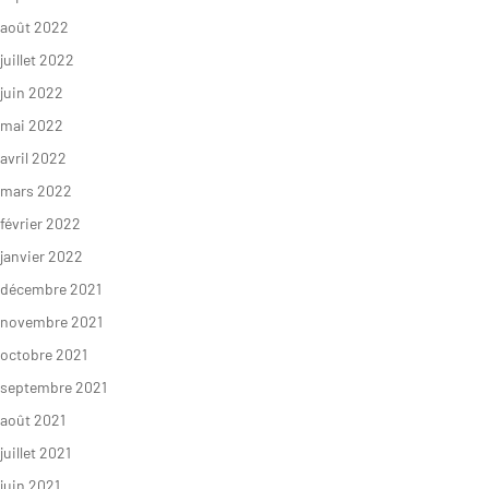
août 2022
S’INFORMER
AGIR
juillet 2022
juin 2022
mai 2022
L’actualité du
Citoyen·ne·s
Geres
avril 2022
Entreprises
mars 2022
L’actualité des
Institutions et
projets
février 2022
collectivités
janvier 2022
Guides et
Fondations
études
décembre 2021
novembre 2021
Décryptages
octobre 2021
septembre 2021
août 2021
juillet 2021
juin 2021