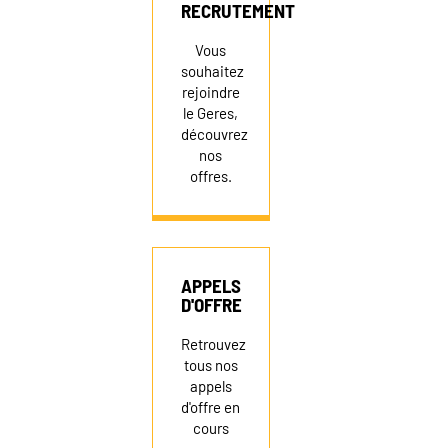
RECRUTEMENT
Vous
NEWSLETTER
souhaitez
rejoindre
le Geres,
découvrez
FAIRE UN DON
nos
offres.
APPELS
D'OFFRE
Retrouvez
tous nos
appels
d'offre en
cours