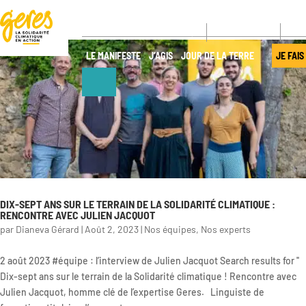
CONTACT
NE
LE MANIFESTE
J’AGIS
JOUR DE LA TERRE
JE FAIS
NOUS
NOS ACTIONS
DÉCOUVRIR
Pays
d’intervention
Qui sommes-
nous ?
Nos projets
DIX-SEPT ANS SUR LE TERRAIN DE LA SOLIDARITÉ CLIMATIQUE :
Gouvernance
RENCONTRE AVEC JULIEN JACQUOT
Nos
par
Dianeva Gérard
|
Août 2, 2023
|
Nos équipes
,
Nos experts
expertises
Transparence
Offres de
2 août 2023 #équipe : l’interview de Julien Jacquot Search results for ''
Nos
services
Dix-sept ans sur le terrain de la Solidarité climatique ! Rencontre avec
partenaires
Julien Jacquot, homme clé de l’expertise Geres. Linguiste de
Nos réseaux