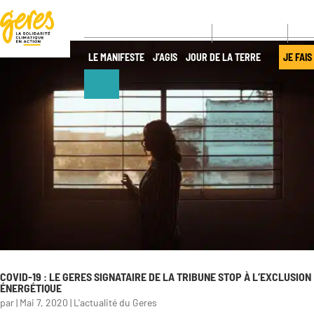
CONTACT
NE
LE MANIFESTE
J’AGIS
JOUR DE LA TERRE
JE FAIS
NOUS
NOS ACTIONS
DÉCOUVRIR
Pays
d’intervention
Qui sommes-
nous ?
Nos projets
Gouvernance
Nos
expertises
Transparence
Offres de
Nos
COVID-19 : LE GERES SIGNATAIRE DE LA TRIBUNE STOP À L’EXCLUSION
services
partenaires
ÉNERGÉTIQUE
par
|
Mai 7, 2020
|
L'actualité du Geres
Nos réseaux