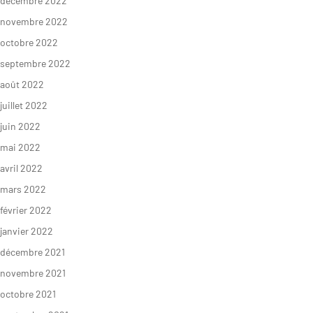
décembre 2022
novembre 2022
octobre 2022
S’INFORMER
AGIR
septembre 2022
août 2022
juillet 2022
L’actualité du
Citoyen·ne·s
Geres
juin 2022
Entreprises
mai 2022
L’actualité des
Institutions et
projets
avril 2022
collectivités
mars 2022
Guides et
Fondations
études
février 2022
Décryptages
janvier 2022
décembre 2021
novembre 2021
octobre 2021