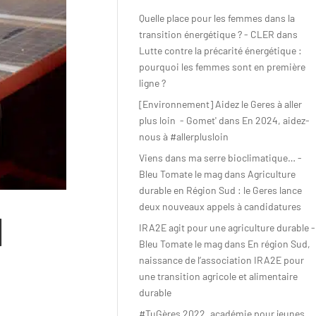
AGIR
Quelle place pour les femmes dans la
transition énergétique ? - CLER
dans
Lutte contre la précarité énergétique :
Citoyen·ne·s
pourquoi les femmes sont en première
ligne ?
Entreprises
[Environnement] Aidez le Geres à aller
Institutions et
plus loin - Gomet'
dans
En 2024, aidez-
collectivités
nous à #allerplusloin
Viens dans ma serre bioclimatique… -
Fondations
Bleu Tomate le mag
dans
Agriculture
durable en Région Sud : le Geres lance
deux nouveaux appels à candidatures
N
IRA2E agit pour une agriculture durable -
Bleu Tomate le mag
dans
En région Sud,
naissance de l’association IRA2E pour
une transition agricole et alimentaire
durable
#TuGères 2022, académie pour jeunes