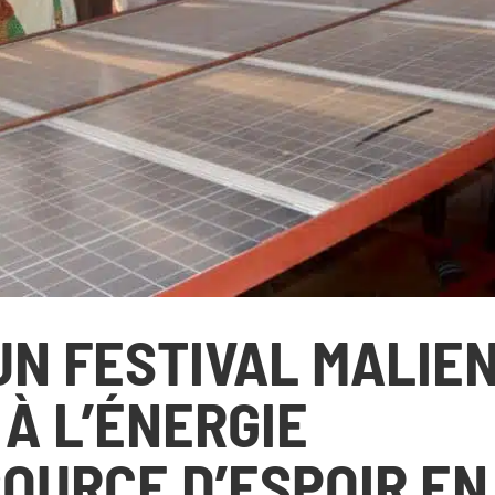
OS ACTIONS
S’INFORMER
Pays d’intervention
L’actualité du Geres
Nos projets
L’actualité des projets
Nos expertises
Guides et études
Offres de services
Décryptages
 UN FESTIVAL MALIE
 À L’ÉNERGIE
OURCE D’ESPOIR EN