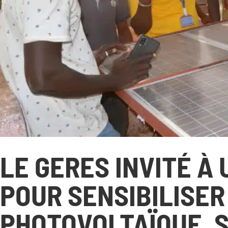
NOUS DÉCOUVRIR
N
Qui sommes-nous ?
Gouvernance
Transparence
Nos partenaires
Nos réseaux
Rapport d’activité
LE GERES INVITÉ À
POUR SENSIBILISER
PHOTOVOLTAÏQUE, S