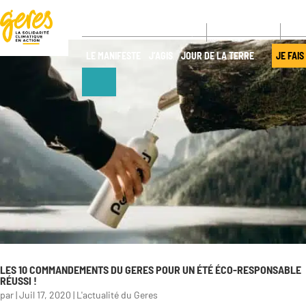
CONTACT
NE
LE MANIFESTE
J’AGIS
JOUR DE LA TERRE
JE FAIS
NOUS
NOS ACTIONS
DÉCOUVRIR
Pays
d’intervention
Qui sommes-
nous ?
Nos projets
Gouvernance
Nos
expertises
Transparence
Offres de
Nos
LES 10 COMMANDEMENTS DU GERES POUR UN ÉTÉ ÉCO-RESPONSABLE
services
partenaires
RÉUSSI !
par
|
Juil 17, 2020
|
L'actualité du Geres
Nos réseaux