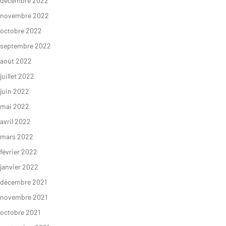
décembre 2022
novembre 2022
octobre 2022
S’INFORMER
AGIR
septembre 2022
août 2022
juillet 2022
L’actualité du
Citoyen·ne·s
Geres
juin 2022
Entreprises
mai 2022
L’actualité des
Institutions et
projets
avril 2022
collectivités
mars 2022
Guides et
Fondations
études
février 2022
Décryptages
janvier 2022
décembre 2021
novembre 2021
octobre 2021