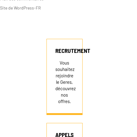
Site de WordPress-FR
RECRUTEMENT
NEWSLETTER
RECRUTEMENT
Vous
souhaitez
FAIRE UN DON
rejoindre
le Geres,
découvrez
nos
offres.
APPELS