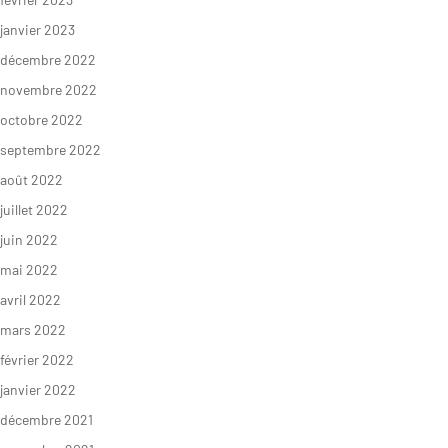
janvier 2023
décembre 2022
S’INFORMER
AGIR
novembre 2022
octobre 2022
septembre 2022
L’actualité du
Citoyen·ne·s
août 2022
Geres
Entreprises
juillet 2022
L’actualité des
juin 2022
Institutions et
projets
collectivités
mai 2022
Guides et
avril 2022
Fondations
études
mars 2022
Décryptages
février 2022
janvier 2022
décembre 2021