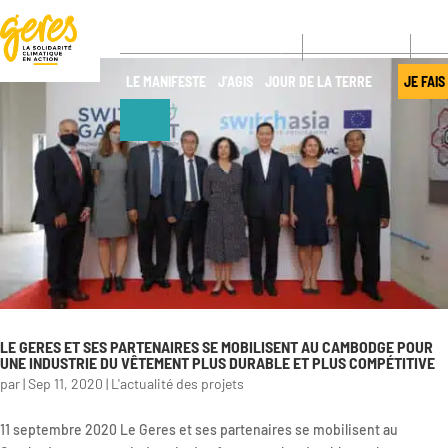
CONTACT
NE
LE MANIFESTE
J’AGIS
JOUR DE LA TERRE
JE FAIS
NOUS
NOS ACTIONS
DÉCOUVRIR
Pays
d’intervention
Qui sommes-
nous ?
Nos projets
Gouvernance
Nos
expertises
LE GERES ET SES PARTENAIRES SE MOBILISENT AU CAMBODGE POUR
Transparence
UNE INDUSTRIE DU VÊTEMENT PLUS DURABLE ET PLUS COMPÉTITIVE
Offres de
par
|
Sep 11, 2020
|
L'actualité des projets
Nos
services
partenaires
11 septembre 2020 Le Geres et ses partenaires se mobilisent au
Nos réseaux