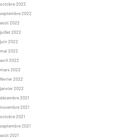
octobre 2022
septembre 2022
S’INFORMER
AGIR
août 2022
juillet 2022
juin 2022
L’actualité du
Citoyen·ne·s
Geres
mai 2022
Entreprises
avril 2022
L’actualité des
Institutions et
projets
mars 2022
collectivités
février 2022
Guides et
Fondations
études
janvier 2022
décembre 2021
Décryptages
novembre 2021
octobre 2021
septembre 2021
août 2021