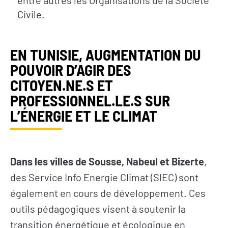
Civile.
L’actualité du
Citoyen·ne·s
Geres
Entreprises
EN TUNISIE, AUGMENTATION DU
L’actualité des
Institutions et
POUVOIR D’AGIR DES
projets
collectivités
CITOYEN.NE.S ET
Guides et
Fondations
PROFESSIONNEL.LE.S SUR
études
L’ÉNERGIE ET LE CLIMAT
Décryptages
Dans les villes de Sousse, Nabeul et Bizerte
,
des Service Info Energie Climat (SIEC) sont
également en cours de développement. Ces
outils pédagogiques visent à soutenir la
transition énergétique et écologique en